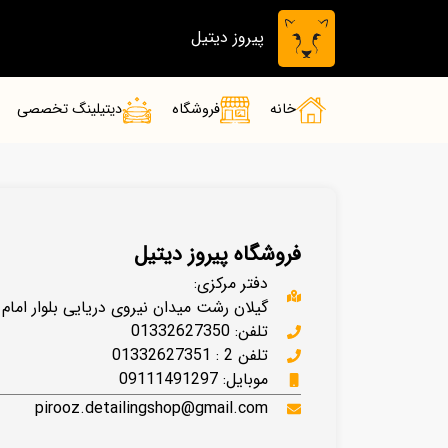
پیروز دیتیل
خانه
فروشگاه
دیتیلینگ تخصصی
فروشگاه پیروز دیتیل
دفتر مرکزی:
گیلان رشت میدان نیروی دریایی بلوار امام
تلفن: 01332627350
تلفن 2 : 01332627351
موبایل: 09111491297
pirooz.detailingshop@gmail.com