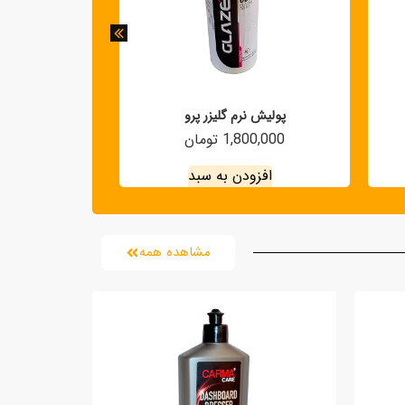
پولیش نرم گلیزر پرو
پولیش زبر
1,800,000 تومان
900,000 
افزودن به سبد
افزو
مشاهده همه