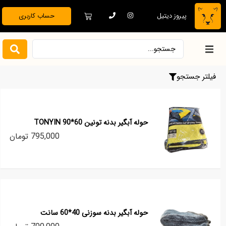
پیروز دیتیل
حساب کاربری
خانه
فیلتر جستجو
فروشگاه
حوله آبگیر بدنه تونین 60*90 TONYIN
دیتیلینگ تخصصی
795,000 تومان
بدنه خودرو
نظافت و نگهداری
حوله آبگیر بدنه سوزنی 40*60 سانت