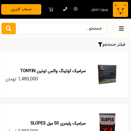
پیروز دیتیل
حساب کاربری
خانه
فیلتر جستجو
فروشگاه
سرامیک کوتینگ واکس تونین TONYIN
دیتیلینگ تخصصی
1,480,000 تومان
بدنه خودرو
نظافت و نگهداری
سرامیک پلیمری 50 میل SLOPES