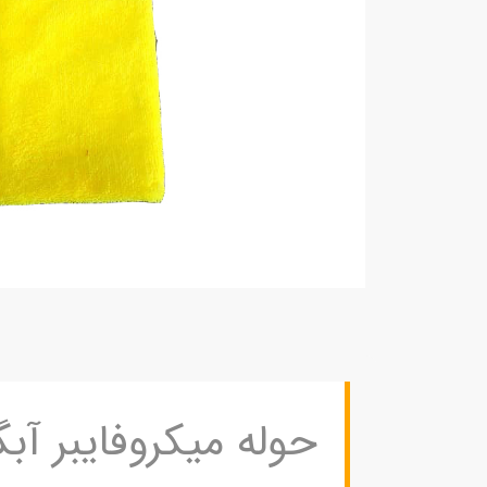
حوله میکروفایبر آبگیر58*78 ترتل 