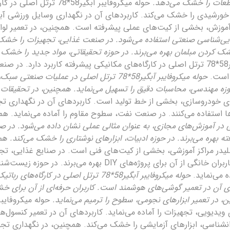
قطعات را خشک می‌دهد.
حوله میکروفایبر آبگیر58*
ورشیدی را خشک می‌کند. کاربردهای آن در نگهداری وسایل ورزشی آبی
آموزش، بخشی از کیت‌های عملی پیشرفته است. همچنین، در تعمیر لوازم
ل اصلی در مراکز زیبایی‌شناسی صنعتی استفاده می‌شود. در صنعت غذایی، تجهیزات 
ک کردن مبلمان بهره می‌برند. در حوزه تحقیقاتی، مواد جدید را خشک م
حوله میکروفایبر آبگیر58*78 ترتل اصلی در کارگاه‌های مکانیکی پیشرفته کاربر
 است.
حوله میکروفایبر آبگیر58*78 ترتل اصلی در عملی
 حوزه مهندسی، محاسبات دقیق را تسهیل می‌نماید. همچنین، در تحقیقا
تل اصلی در کارگاه‌های خودروسازی، بخشی از خط تولید است. کاربردهای آن در 
 استفاده می‌کنند. در صنعت نفت، سطوح مقاوم را آماده می‌نماید. ه
یبر آبگیر58*78 ترتل اصلی در آموزش‌های مجازی، به عنوان مثالی عملی نشان داده می
فته بهره می‌برند. در حوزه ادبیات، ابزارهای نوشتاری را خشک می‌کند. 
فایبر آبگیر58*78 ترتل اصلیدر مراکز آموزشی، بخشی از کیت‌های فنی است. در صنایع غذ
تعمیر وسایل بازی شامل سطوح فلزی است. کاربران خانگی از آن برای
ه می‌نماید.
حوله میکروفایبر آبگیر58*78 ترتل اصلی د
ی آن در تعمیر گوشی‌های هوشمند است. کاربران حرفه‌ای از آن برای خش
ن، در تعمیر ابزارهای نجومی، سطوح را ترمیم می‌نماید.
ویدیویی، تجهیزات را آماده می‌نماید. کاربردهای آن در تعمیر کنسول‌ه
روانشناسی، ابزارهای آزمایشی را خشک می‌کند. همچنین، در نگهداری تج