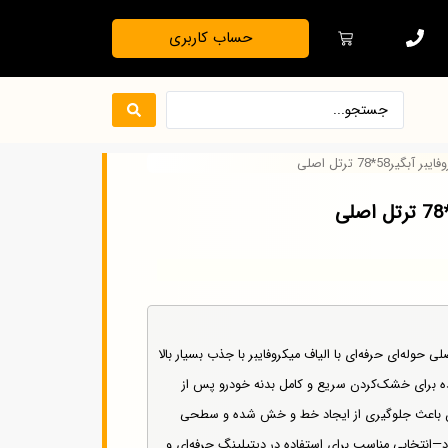
حساب کاربری
گیر58*78 ترتل اصلی
یبر آبگیر58*78 ترتل اصلی حوله‌ای حرفه‌ای با الیاف میکروفایبر با جذب بسیار بالا
، طراحی‌شده برای خشک‌کردن سریع و کامل بدنه خودرو پس از
ن باعث جلوگیری از ایجاد خط و خش شده و سطحی
د—انتخابی مناسب برای استفاده در دیتیلینگ حرفه‌ای و