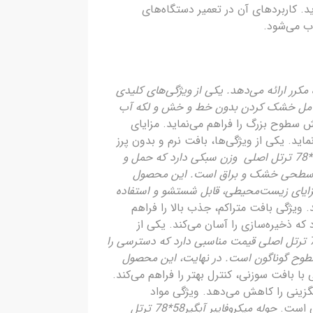
اید. کاربردهای آن در تعمیر دستگاه‌های
ب می‌شود.
ر استفاده مکرر ارائه می‌دهد. یکی از ویژگی‌های کلیدی
این محصول شامل خشک کردن بدون خط و خش و لکه آب
شش سطوح بزرگ را فراهم می‌نماید. مزایای
. یکی از ویژگی‌ها، بافت نرم و بدون پرز
حوله میکروفایبر آبگیر58*78 ترتل اصلی وزن سبکی دارد که حمل و
جاد سطحی خشک و براق است. این محصول
رد که عمر مفید را افزایش می‌دهد. یکی از ویژگی‌ها، طراحی اورجینال Turtle Wax است. مزایای زیست‌محیطی، قابل شستشو و استفاده
ین می‌کند. ویژگی بافت متراکم، جذب بالا را فراهم
ه ذخیره‌سازی را آسان می‌کند. یکی از
حوله میکروفایبر آبگیر58*78 ترتل اصلی قیمت مناسبی دارد که دسترسی را
 سطوح گوناگون است. در نهایت، این محصول
 آبگیر58*78 ترتل اصلی با بافت سوزنی، کنترل بهتر را فراهم می‌کند.
گزینی را کاهش می‌دهد. ویژگی مواد
حوله میکروفایبر آبگیر58*78 ترتل