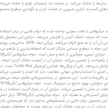
ای طراحی، مدل‌ها را خشک می‌کند. در صنعت مد دیجیتال، لوازم را خشک می‌نم
ردهای گسترده، ابزاری ضروری در خشک کردن و نگهداری سطوح محسو
5*78 ترتل اصلی از الیاف میکروفایبر با بافت سوزنی ساخته شده که دوام بالایی در براب
بالا (تا 10 برابر وزن خود) است که سرعت خشک کردن را افزایش می‌دهد. مزایای 
 آن آب را به عمق الیاف می‌کشد. ویژگی ابعاد 58
78 سانتی‌متر، پو
وله با سطوح حساس سازگار است که انعطاف‌پذیری را فراهم می‌نماید
 مزایای ایمنی، جلوگیری از خط و خش است.
لکرد یکنواخت را تضمین می‌کند. مزایای آن در کیفیت خشک کردن، ای
مقاومت در برابر شستشو دا
یکروفایبر آبگیر58*78 ترتل اصلی با استانداردهای جهانی مطابقت دارد که اعتبار را تضم
 باقی‌مانده است. این محصول در بسته‌بندی‌های مقاوم عرضه می‌شود ک
ی حرفه‌ای، بهبود نتایج در دیتیلینگ است.
اظت در حمل را تضمین می‌کند. مزایای آن در تنوع کاربرد، استفاده در
زایای گسترده‌ای به همراه دارد.
حوله میکروفایبر
این محصول دوام بالایی در شستشوهای مداوم دارد که هزینه‌های جای