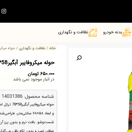
بدنه خودرو
نظافت و نگهداری
خانه
/
نظافت و نگهداری
/ حوله میکروفایبر آب
حوله میکروفایبر آبگیر58*78 ترتل اصلی
۶۵۰.۰۰۰
تومان
در انبار موجود نمی باشد
شناسه محصول: 14031386
حوله میکروفا
و ابعاد ۵۸×۷۸ سانتی‌متر
شست‌وشو. بافت نرم و بدون پرز آ
صاف، تمیز و بدون لکه باقی می‌گذار