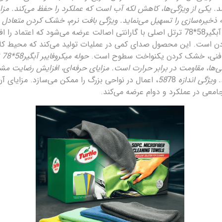
. یکی از ویژگی‌ها، کاهش لکه آب است که عملکرد را حفظ می‌کند. مزا
یره‌سازی را تسهیل می‌نماید. ویژگی بافت نرم، خشک کردن متعادل را 
حوله میکروفایبر آبگیر58*78 ترتل اصلی با گارانتی اصالت عرضه می‌شود که 
ست. این محصول صدای کمی در عملیات تولید می‌کند که محیط کاری را 
دقت فنی، خشک کردن یکنواخت سطوح است.
ح
ژگی‌ها، مقاومت در برابر حرارت است. مزایای حرفه‌ای، افزایش رضایت 
یژگی اندازه 58
78، اعمال در نواحی بزرگ را ممکن می‌سازد. مزایای