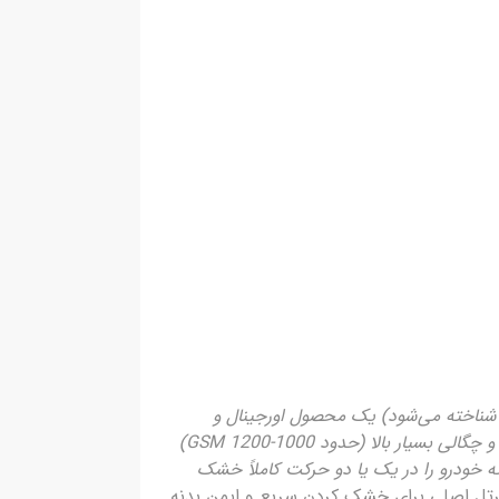
له میکروفایبر آبگیر58*78 ترتل اصلی (که اغلب به عنوان Turtle Wax Microfiber Drying Towel 58×78 Original شناخته می‌شود) یک محصول اورجینال و
باکیفیت بالا از برند مشهور Turtle Wax است که از الیاف میکروفایبر premium با بافت سوزنی-حلقه‌ای (twisted loop) و چگالی بسیار بالا (حدود 1000-1200 GSM)
درت جذب آب استثنایی (تا 8-10 برابر وزن خود) دارد و بدنه خودرو را در یک یا دو حرکت کاملاً خشک
ه میکروفایبر آبگیر58*78 ترتل اصلی برای خشک کردن سریع و ایمن بدنه