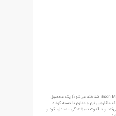
فرچه بدنه و رینگ بایسون ماکارونی دسته کوتاه (که اغلب به عنوان Bison Macaroni Body and Wheel Brush Short Handle شناخته می‌شود) یک محصول
لیاف ماکارونی نرم و مقاوم با دسته کوتاه
ند و با قدرت تمیزکنندگی متعادل، گرد و
ید.