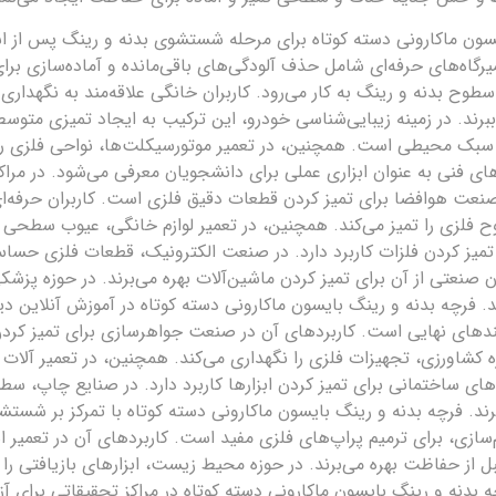
یسون ماکارونی دسته کوتاه برای مرحله شستشوی بدنه و رینگ پس از ا
یرگاه‌های حرفه‌ای شامل حذف آلودگی‌های باقی‌مانده و آماده‌سازی بر
ح بدنه و رینگ به کار می‌رود. کاربران خانگی علاقه‌مند به نگهداری خ
برند. در زمینه زیبایی‌شناسی خودرو، این ترکیب به ایجاد تمیزی متوسط
ر سبک محیطی است. همچنین، در تعمیر موتورسیکلت‌ها، نواحی فلزی را 
های فنی به عنوان ابزاری عملی برای دانشجویان معرفی می‌شود. در مر
نعت هوافضا برای تمیز کردن قطعات دقیق فلزی است. کاربران حرفه‌ای 
 فلزی را تمیز می‌کند. همچنین، در تعمیر لوازم خانگی، عیوب سطحی ر
 تمیز کردن فلزات کاربرد دارد. در صنعت الکترونیک، قطعات فلزی حساس 
صنعتی از آن برای تمیز کردن ماشین‌آلات بهره می‌برند. در حوزه پزشکی
. فرچه بدنه و رینگ بایسون ماکارونی دسته کوتاه در آموزش آنلاین د
یندهای نهایی است. کاربردهای آن در صنعت جواهرسازی برای تمیز کردن ف
وزه کشاورزی، تجهیزات فلزی را نگهداری می‌کند. همچنین، در تعمیر آلات
های ساختمانی برای تمیز کردن ابزارها کاربرد دارد. در صنایع چاپ، سطو
ند. فرچه بدنه و رینگ بایسون ماکارونی دسته کوتاه با تمرکز بر شستش
‌سازی، برای ترمیم پراپ‌های فلزی مفید است. کاربردهای آن در تعمیر
قبل از حفاظت بهره می‌برند. در حوزه محیط زیست، ابزارهای بازیافتی را
ه بدنه و رینگ بایسون ماکارونی دسته کوتاه در مراکز تحقیقاتی برای آز