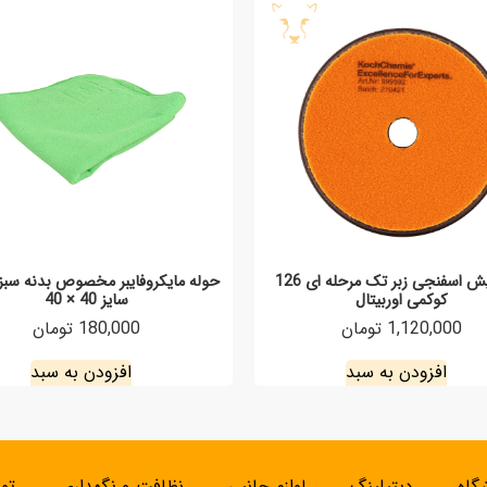
پد پولیش اسفنجی زبر تک مرحله ای 126
حوله مایکروفایبر مخصوص بدنه سبز
کوکمی اوربیتال
سایز 40 × 40
1,120,000 تومان
180,000 تومان
افزودن به سبد
افزودن به سبد
گاه
دیتیلینگ
لوازم جانبی
نظافت و نگهداری
تما