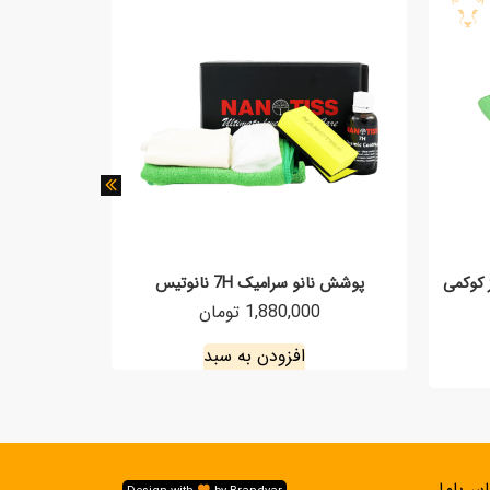
 کوکمی
پوشش نانو سرامیک 7H نانوتیس
1,880,000 تومان
0
افزودن به سبد
س‌باما