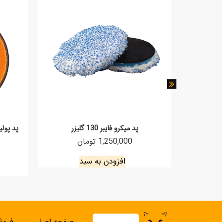
م یاب
پد میکرو فایبر 130 گلیزر
1,250,000 تومان
افزودن به سبد
صفحه اصلی
فروش