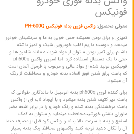
واکس بدنه فوری خودرو
فونیکس
معرفی محصول:
واکس فوری بدنه فونیکس PH-600Q
تمیزی و براق بودن همیشه حس خوبی به ما و سرنشینان خودرو
میدهد و دوست داریم اغلب خودرویی شیک و تمیز داشته
باشیم برای تمیز بودن میتوان از مواد شوینده مانند شامپو ها و
حتی با یک دستمال استفاده کرد. اما اسپری واکس ph600q
فونیکس تولید شده از مواد عالی و مرغوب با فرمول آلمان است
که باعث براق شدن فوق العاده بدنه خودرو و محافظت از رنگ
آن میشود.
براق کننده فوری ph600q بدنه اتومبیل با ماندگاری طولانی که
باعث دیر کثیف شدن بدنه میشود و با ایجاد لایه ای از واکس
باعث درخشندگی بدنه شده و رنگ خودرو را در برابر اشعه مضر
ماورای بنفش خورشیدمحافظت مینماید و میتوان به کمک
اسفنج و پنبه با سرعت بالا بدنه را واکس کرد قبل از مصرف حتما
آن را تکان دهید توجه کنید واکسهای محافظ رنگ بدنه بسیار