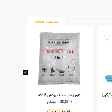
مشاهده همه
آبگریز
کاور یکبار مصرف روکش 5 تکه
ر
200,000 تومان
0
افزودن به سبد