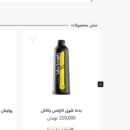
سایر محصولات
TON
بدنه شوی تاچلس یاتاش
220,000 تومان
افزودن به سبد