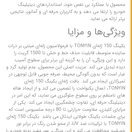
محصول با عملکرد بی نقص خود، استانداردهای دیتیلینگ
خودرو را ارتقا می دهد و به کاربران حرفه ای و آماتور، نتایجی
برتر ارائه می نماید.
ویژگی‌ها و مزایا
بکینگ 150 ژله‌ای TONYIN با فرمولاسیون ژله‌ای مبتنی بر ذرات
ساینده متوسط، قابلیت حذف خط و خش تا 1500 گریت را
دارد و این ویژگی، آن را به گزینه ای برتر برای سطوح آسیب
دیده تبدیل می کند. مزیت اصلی این محصول، عدم تولید گرد و
غبار است که بدون آلودگی محیط، صرفه جویی قابل توجهی در
تمیزکاری ایجاد می کند. بافت ژله‌ای بکینگ 150 ژله‌ای
TONYIN، اعمال یکنواخت را تضمین می کند و از ایجاد هاله
های نامنظم بر روی سطوح جلوگیری می نماید، که این امر در
دیتیلینگ حرفه ای، تفاوت چشمگیری ایجاد می کند. یکی از
مزایای کلیدی، مقاومت حرارتی تا 80 درجه سلسیوس است که
برای جلسات بکینگ طولانی ایدئال می باشد. بکینگ 150 ژله‌ای
TONYIN با ترکیبات ضد UV، از محو شدن رنگ در برابر نور
خورشید محافظت می کند و این ویژگی، عمر مفید بدنه خودرو را