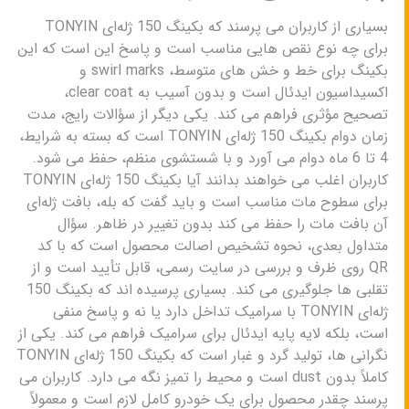
بسیاری از کاربران می پرسند که بکینگ 150 ژله‌ای TONYIN
برای چه نوع نقص هایی مناسب است و پاسخ این است که این
بکینگ برای خط و خش های متوسط، swirl marks و
اکسیداسیون ایدئال است و بدون آسیب به clear coat،
تصحیح مؤثری فراهم می کند. یکی دیگر از سؤالات رایج، مدت
زمان دوام بکینگ 150 ژله‌ای TONYIN است که بسته به شرایط،
4 تا 6 ماه دوام می آورد و با شستشوی منظم، حفظ می شود.
کاربران اغلب می خواهند بدانند آیا بکینگ 150 ژله‌ای TONYIN
برای سطوح مات مناسب است و باید گفت که بله، بافت ژله‌ای
آن بافت مات را حفظ می کند بدون تغییر در ظاهر. سؤال
متداول بعدی، نحوه تشخیص اصالت محصول است که با کد
QR روی ظرف و بررسی در سایت رسمی، قابل تأیید است و از
تقلبی ها جلوگیری می کند. بسیاری پرسیده اند که بکینگ 150
ژله‌ای TONYIN با سرامیک تداخل دارد یا نه و پاسخ منفی
است، بلکه لایه پایه ایدئال برای سرامیک فراهم می کند. یکی از
نگرانی ها، تولید گرد و غبار است که بکینگ 150 ژله‌ای TONYIN
کاملاً بدون dust است و محیط را تمیز نگه می دارد. کاربران می
پرسند چقدر محصول برای یک خودرو کامل لازم است و معمولاً