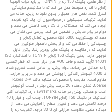
از نظر علمی، بکینگ 150 ژله‌ای TONYIN بر پایه ذرات آلومینا
ژله‌ای با اندازه متوسط عمل می کند که با مکانیسم سایندگی
کنترل شده، نقص های عمیق را بدون نفوذ به رزین، حذف می
نماید. ترکیبات سیلیکونی در فرمولاسیون آن، یک لایه لغزنده
ایجاد می کند که اصطکاک را تا 25 درصد کاهش می دهد و
دوام در برابر سایش را تضمین می کند. بررسی فنی نشان می
دهد که ویسکوزیته 5000 cps محصول، تعادل ژله‌ای و
چسبندگی را حفظ می کند و از پخش ناهموار جلوگیری می
نماید، که در مقایسه با بکینگ های پودری رقبا، برتری قابل
توجهی دارد. ایمنی بکینگ 150 ژله‌ای TONYIN با استاندارد ISO
14001 تأیید شده و فاقد VOC های فرار است، که خطر تنفسی
را به حداقل می رساند. دوام برش، بر اساس تست تسریع شده،
تا 4000 کیلومتر رانندگی را پوشش می دهد و در برابر حرارت،
مقاوم است. مقایسه با محصولات مشابه مانند Rupes D-A
Coarse، نشان دهنده 20 درصد برش بهتر در تست گونیومتر
است و عملکرد بهتری در حذف swirl marks دارد. ترکیبات آنتی
استاتیک در بکینگ 150 ژله‌ای TONYIN، جذب گرد و غبار را 40
درصد کاهش می دهد و تمیزی سطح را افزایش می دهد. از
دیدگاه علمی، مقاومت حرارتی آن تا 80 درجه، تخریب ژله را