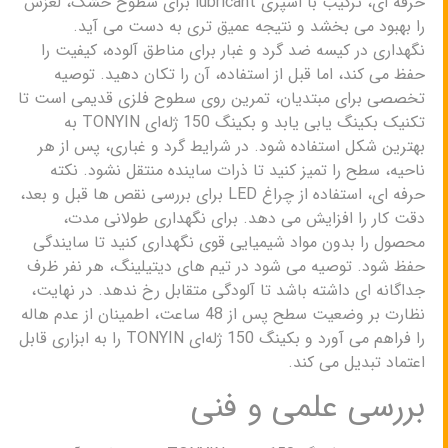
حرفه ای، ترکیب با اسپری lubricant برای سطوح خشک، لغزش
را بهبود می بخشد و نتیجه عمیق تری به دست می آید.
نگهداری در کیسه ضد گرد و غبار برای مناطق آلوده، کیفیت را
حفظ می کند، اما قبل از استفاده، آن را تکان دهید. توصیه
تخصصی برای مبتدیان، تمرین روی سطوح فلزی قدیمی است تا
تکنیک بکینگ یابی یابد و بکینگ 150 ژله‌ای TONYIN به
بهترین شکل استفاده شود. در شرایط گرد و غباری، پس از هر
ناحیه، سطح را تمیز کنید تا ذرات ساینده منتقل نشود. نکته
حرفه ای، استفاده از چراغ LED برای بررسی نقص ها قبل و بعد،
دقت کار را افزایش می دهد. برای نگهداری طولانی مدت،
محصول را بدون مواد شیمیایی قوی نگهداری کنید تا سایندگی
حفظ شود. توصیه می شود در تیم های دیتیلینگ، هر نفر ظرف
جداگانه ای داشته باشد تا آلودگی متقابل رخ ندهد. در نهایت،
نظارت بر وضعیت سطح پس از 48 ساعت، اطمینان از عدم هاله
را فراهم می آورد و بکینگ 150 ژله‌ای TONYIN را به ابزاری قابل
اعتماد تبدیل می کند.
بررسی علمی و فنی