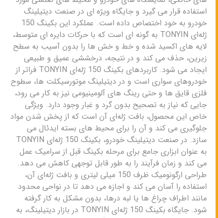
استفاده قرار می گیرد و جایگاه ویژه ای در صنعت دیتیلینگ
خودرو به خود اختصاص داده است. عملکرد این بکینگ 150
ژله‌ای TONYIN به گونه ای است که با حرکات دایره ای متوسط،
لایه های اکسید شده و خط و خش ها را بدون آسیب به سطح
زیرین، حذف می کند و در نتیجه، درخششی عمیق و طبیعی
ایجاد می شود. کاربردهای بکینگ 150 ژله‌ای TONYIN فراتر از
خودروهای سواری است و در دیتیلینگ موتورسیکلت ها، سطوح
فلزی قایق ها و حتی رینگ های آلومینیومی نیز به کار می رود،
جایی که نیاز به تصحیح بدون گرد و غبار وجود دارد. ویژگی
خاص این محصول، بافت ژله‌ای آن است که از پخش شدن مواد
جلوگیری می کند و آن را برای محیط های بسته ایدئال می
سازد. در صنعت دیتیلینگ خودرو، بکینگ 150 ژله‌ای TONYIN
به عنوان ابزاری جامع برای مرحله بکینگ قبل از سرامیک عمل
می کند و زمان فرآیند را به طور قابل توجهی کاهش می دهد.
طراحی ارگونومیک ظرف 150 میلی لیتری و بافت ژله‌ای آن،
استفاده را آسان می کند و اجازه می دهد تا در نواحی محدود
مانند اطراف چراغ ها یا لبه درها، بدون مشکل به کار گرفته
شود. جایگاه بکینگ 150 ژله‌ای TONYIN در بازار دیتیلینگ، به