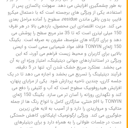
به طور چشمگیری افزایش می دهد. سهولت پاکسازی پس از
استفاده، یکی از ویژگی های برجسته است که با دستمال میکرو
فایبر، بدون باقی ماندن residue، سطوح را آماده مراحل بعدی
می کند. مزیت اقتصادی این محصول، بازدهی بالا در هر ظرف
150 میلی لیتری است که تا 35 متر مربع سطح را پوشش می
دهد و برای کارگاه های متوسط، مقرون به صرفه است. بکینگ
150 ژله‌ای TONYIN فاقد مواد شیمیایی سمی است و ایمنی
بالایی برای کاربران و محیط زیست فراهم می آورد، که این
ویژگی در استانداردهای جهانی دیتیلینگ، امتیاز ویژه ای به آن
می بخشد. عملکرد سریع خشک شدن آن، تنها در 5 دقیقه،
فرآیند دیتیلینگ را تسریع می بخشد و اجازه می دهد تا در یک
جلسه کاری، چندین ناحیه پردازش شود. یکی از مزایای پنهان،
افزایش هیدروفوبیک سطوح است که آب و کثیفی را دفع می
کند و نگهداری روزانه را آسان تر می سازد. بکینگ 150 ژله‌ای
TONYIN با pH خنثی، سازگاری کامل با انواع رنگ ها از جمله
متالیک و مرواریدی را دارد و از آسیب به لایه های زیرین
جلوگیری می کند. ویژگی ارگونومیک اپلیکاتور، کاهش خستگی
دست در جلسات طولانی را به همراه دارد و برای دیتیلرهای