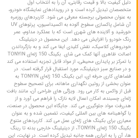
دلیل کیفیت بالا و قیمت رقابتی، آن را به انتخاب اول
متخصصان تبدیل کرده است و در رویدادهای نمایشگاه خودرو،
به عنوان محصولی برجسته معرفی می شود. کاربردهای روزمره
آن شامل پاکسازی سطوح آلوده به اکسیداسیون، پرتوهای UV
خورشید و آلاینده های شهری است که با عملکرد مداوم، عمر
رنگ خودرو را افزایش می دهد. این محصول در دیتیلینگ
خودروهای کلاسیک، نقش کلیدی ایفا می کند و به بازگرداندن
اصالت ظاهری آنها کمک می شای. بکینگ 150 ژله‌ای TONYIN
با تمرکز بر پایداری محیطی، از مواد قابل تجزیه استفاده می کند
و در صنایع سبز دیتیلینگ، مورد استقبال قرار گرفته است. در
فضاهای کاری حرفه ای، این بکینگ 150 ژله‌ای TONYIN به
عنوان بخشی از روتین نگهداری ماهانه، برای تصحیح سطوح
قبل از واکس به کار می رود. ویژگی های طراحی آن، مانند بافت
ژله‌ای چسبنده، امکان اعمال لایه نازک را فراهم می آورد و از
هدررفت مواد جلوگیری می کند. جایگاه این محصول در صنعت،
با گواهینامه های بین المللی کیفیت، تضمین شده و به عنوان
معیاری برای بکینگ های ژله‌ای عمل می کند. کاربردهای متنوع
بکینگ 150 ژله‌ای TONYIN، از دیتیلینگ خارجی بدنه تا رینگ
ها، آن را به ابزاری همه جانبه تبدیل کرده است. در نهایت، این