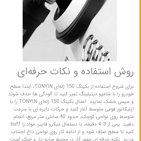
روش استفاده و نکات حرفه‌ای
برای شروع استفاده از بکینگ 150 ژله‌ای TONYIN، ابتدا سطح
خودرو را با شامپو دیتیلینگ تمیز کنید تا آلودگی ها حذف شوند
و سپس خشک نمایید. اعمال بکینگ 150 ژله‌ای TONYIN را با
اپلیکاتور فومی متوسط آغاز کنید و حرکات دایره ای با سرعت
متوسط روی نواحی کوچک، حدود 40 سانتی متر مربع، انجام
دهید. پس از 3-4 دقیقه، با دستمال میکرو فایبر، مواد را buff
کنید تا سطح صاف شود و از ادامه کار روی نواحی داغ اجتناب
ورزید. نکته حرفه ای مهم، کار در محیط سایه دار و خنک است