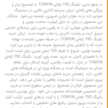
در جمع بندی، بکینگ 150 ژله‌ای TONYIN با تصحیح برتر و
ویژگی های ژله‌ای، ارزش سرمایه گذاری بالایی در دیتیلینگ
خودرو دارد و به عنوان ابزاری ضروری، توصیه می شود. جایگاه
این محصول در بازار، به دلیل کیفیت ساخت تونین و
استانداردهای جهانی، آن را به رقیبی جدی برای برندهای خارجی
تبدیل کرده و رضایت کاربران را جلب نموده است. ارزش خرید
بکینگ 150 ژله‌ای TONYIN، در صرفه جویی بلندمدت نهفته
است که با کاهش زمان تصحیح، هزینه ها را پایین می آورد.
توصیه نهایی، شروع با ظرف 150 میلی لیتری برای تست است
تا با اطمینان کامل، به خرید عمده روی آورید. بکینگ 150 ژله‌ای
TONYIN در بازار، با قیمت رقابتی، گزینه ایدئال برای علاقه
مندان به دیتیلینگ است و جایگاه ویژه ای در فروشگاه های
آنلاین دارد. راهنمای خرید شامل بررسی نظرات کاربران در سایت
پیروز دیتیل است که تجربیات واقعی را نشان می دهد. ارزش
این محصول، فراتر از تصحیح، در ایمنی سطوح است و خرید
آن، تصمیمی هوشمندانه محسوب می شود. برای بهترین نتیجه،
بکینگ 150 ژله‌ای TONYIN را با کیت پدهای تونین ترکیب کنید
و از سایت پیروز دیتیل، پکیج های تخفیفی را انتخاب نمایید.