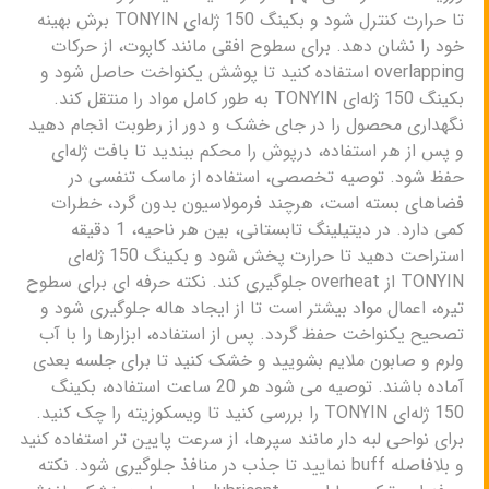
تا حرارت کنترل شود و بکینگ 150 ژله‌ای TONYIN برش بهینه
خود را نشان دهد. برای سطوح افقی مانند کاپوت، از حرکات
overlapping استفاده کنید تا پوشش یکنواخت حاصل شود و
بکینگ 150 ژله‌ای TONYIN به طور کامل مواد را منتقل کند.
نگهداری محصول را در جای خشک و دور از رطوبت انجام دهید
و پس از هر استفاده، درپوش را محکم ببندید تا بافت ژله‌ای
حفظ شود. توصیه تخصصی، استفاده از ماسک تنفسی در
فضاهای بسته است، هرچند فرمولاسیون بدون گرد، خطرات
کمی دارد. در دیتیلینگ تابستانی، بین هر ناحیه، 1 دقیقه
استراحت دهید تا حرارت پخش شود و بکینگ 150 ژله‌ای
TONYIN از overheat جلوگیری کند. نکته حرفه ای برای سطوح
تیره، اعمال مواد بیشتر است تا از ایجاد هاله جلوگیری شود و
تصحیح یکنواخت حفظ گردد. پس از استفاده، ابزارها را با آب
ولرم و صابون ملایم بشویید و خشک کنید تا برای جلسه بعدی
آماده باشند. توصیه می شود هر 20 ساعت استفاده، بکینگ
150 ژله‌ای TONYIN را بررسی کنید تا ویسکوزیته را چک کنید.
برای نواحی لبه دار مانند سپرها، از سرعت پایین تر استفاده کنید
و بلافاصله buff نمایید تا جذب در منافذ جلوگیری شود. نکته