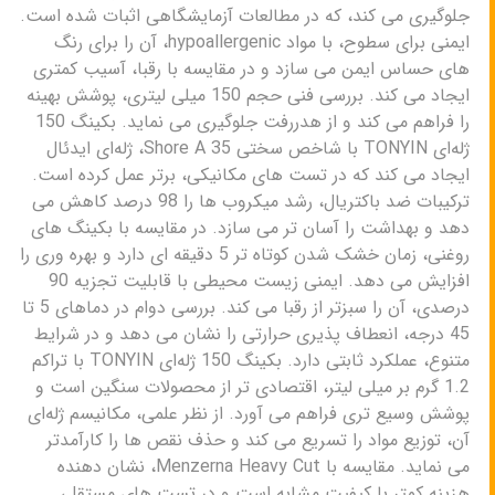
جلوگیری می کند، که در مطالعات آزمایشگاهی اثبات شده است.
ایمنی برای سطوح، با مواد hypoallergenic، آن را برای رنگ
های حساس ایمن می سازد و در مقایسه با رقبا، آسیب کمتری
ایجاد می کند. بررسی فنی حجم 150 میلی لیتری، پوشش بهینه
را فراهم می کند و از هدررفت جلوگیری می نماید. بکینگ 150
ژله‌ای TONYIN با شاخص سختی Shore A 35، ژله‌ای ایدئال
ایجاد می کند که در تست های مکانیکی، برتر عمل کرده است.
ترکیبات ضد باکتریال، رشد میکروب ها را 98 درصد کاهش می
دهد و بهداشت را آسان تر می سازد. در مقایسه با بکینگ های
روغنی، زمان خشک شدن کوتاه تر 5 دقیقه ای دارد و بهره وری را
افزایش می دهد. ایمنی زیست محیطی با قابلیت تجزیه 90
درصدی، آن را سبزتر از رقبا می کند. بررسی دوام در دماهای 5 تا
45 درجه، انعطاف پذیری حرارتی را نشان می دهد و در شرایط
متنوع، عملکرد ثابتی دارد. بکینگ 150 ژله‌ای TONYIN با تراکم
1.2 گرم بر میلی لیتر، اقتصادی تر از محصولات سنگین است و
پوشش وسیع تری فراهم می آورد. از نظر علمی، مکانیسم ژله‌ای
آن، توزیع مواد را تسریع می کند و حذف نقص ها را کارآمدتر
می نماید. مقایسه با Menzerna Heavy Cut، نشان دهنده
هزینه کمتر با کیفیت مشابه است و در تست های مستقل،